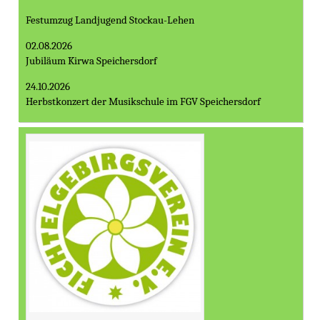
Festumzug Landjugend Stockau-Lehen
02.08.2026
Jubiläum Kirwa Speichersdorf
24.10.2026
Herbstkonzert der Musikschule im FGV Speichersdorf