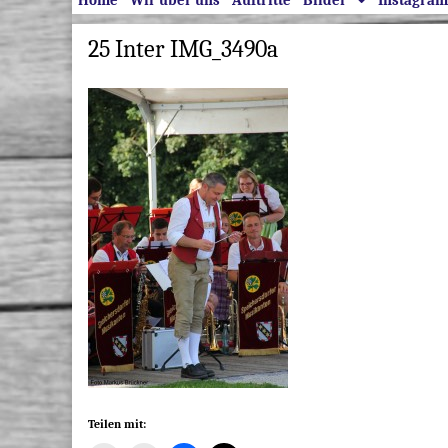
Home
Wir über uns
Auftritte
Bilder
Instagram
Main menu
25 Inter IMG_3490a
Sub menu
Teilen mit: